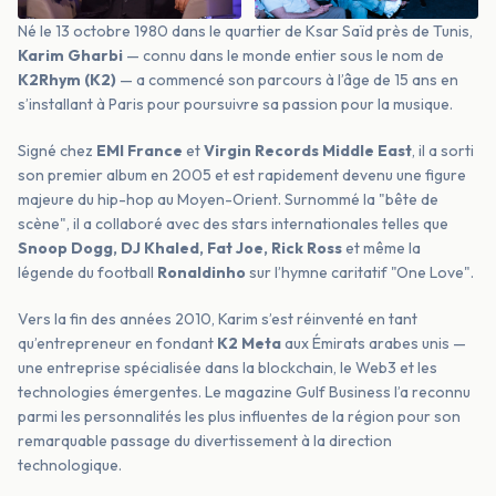
Né le 13 octobre 1980 dans le quartier de Ksar Saïd près de Tunis,
Karim Gharbi
— connu dans le monde entier sous le nom de
K2Rhym (K2)
— a commencé son parcours à l’âge de 15 ans en
s’installant à Paris pour poursuivre sa passion pour la musique.
Signé chez
EMI France
et
Virgin Records Middle East
, il a sorti
son premier album en 2005 et est rapidement devenu une figure
majeure du hip-hop au Moyen-Orient. Surnommé la "bête de
scène", il a collaboré avec des stars internationales telles que
Snoop Dogg, DJ Khaled, Fat Joe, Rick Ross
et même la
légende du football
Ronaldinho
sur l’hymne caritatif "One Love".
Vers la fin des années 2010, Karim s’est réinventé en tant
qu’entrepreneur en fondant
K2 Meta
aux Émirats arabes unis —
une entreprise spécialisée dans la blockchain, le Web3 et les
technologies émergentes. Le magazine Gulf Business l’a reconnu
parmi les personnalités les plus influentes de la région pour son
remarquable passage du divertissement à la direction
technologique.