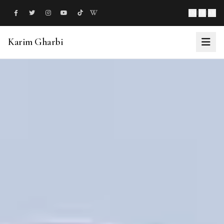
EN
|
FR
|
AR
Karim Gharbi
À propos
Philanthropie
Projets
Étapes clés
Actualités
Événements
Soutien