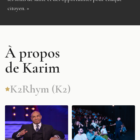
citoyen. »
À propos
de Karim
K2Rhym (K2)