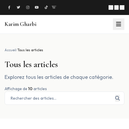
EN
|
FR
|
AR
Karim Gharbi
À propos
Accueil
/
Tous les articles
Philanthropie
Tous les articles
Projets
Explorez tous les articles de chaque catégorie.
Étapes clés
Affichage de
10
articles
Actualités
Événements
Soutien