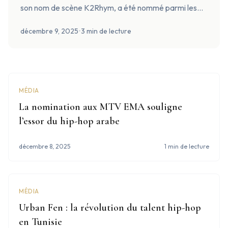
son nom de scène K2Rhym, a été nommé parmi les
100 Arabes les plus puissants dans le prestigieux
décembre 9, 2025
•
3 min de lecture
classement 2025...
MÉDIA
La nomination aux MTV EMA souligne
l’essor du hip-hop arabe
décembre 8, 2025
1 min de lecture
MÉDIA
Urban Fen : la révolution du talent hip-hop
en Tunisie